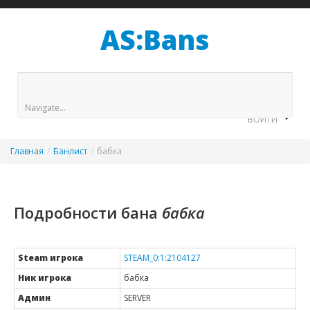
AS:Bans
БАНЛИСТ
HLSTATS
STATS
GAGS
Navigate...
ВОЙТИ
Главная
/
Банлист
/
бабка
Подробности бана
бабка
Steam игрока
STEAM_0:1:2104127
Ник игрока
бабка
Админ
SERVER