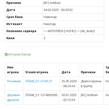
Причина
[RC] Antiban
Дата
04.03.2025 - 00:39:32
Срок бана
Навсегда
Истекает
Никогда
Название сервера
• • ANTISTRESS [†AS18†] • • (de_dust2)
Кики
3
История банов
Ник
С
игрока
Steam игрока
Дата
Причина
б
Понимаю
STEAM_0:1:2104127
25.05.2020
Демо+скрины
На
- 06:24:34
в группу
Деревня
STEAM_5:1:1274602993
30.01.2025
[RC] Antiban
На
дураков
- 02:15:59