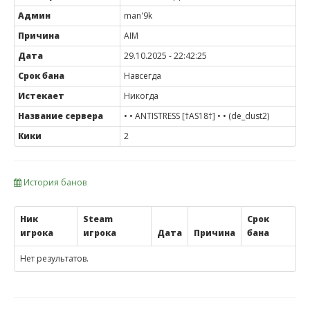
Админ
man'9k
Причина
AIM
Дата
29.10.2025 - 22:42:25
Срок бана
Навсегда
Истекает
Никогда
Название сервера
• • ANTISTRESS [†AS18†] • • (de_dust2)
Кики
2
История банов
Ник
Steam
Срок
игрока
игрока
Дата
Причина
бана
Нет результатов.