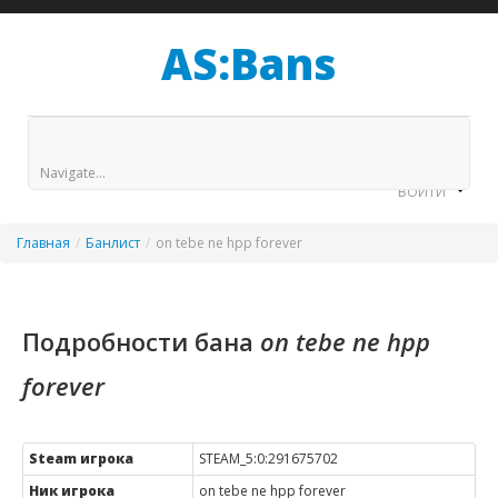
AS:Bans
БАНЛИСТ
HLSTATS
STATS
GAGS
Navigate...
ВОЙТИ
Главная
/
Банлист
/
on tebe ne hpp forever
Подробности бана
on tebe ne hpp
forever
Steam игрока
STEAM_5:0:291675702
Ник игрока
on tebe ne hpp forever