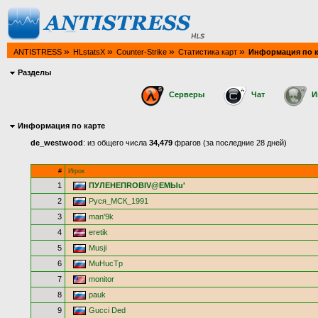
»
»
»
»
ANTISTRESS
HLstatsX
Counter-Strike
Статистика карт
Информация по к
Разделы
Серверы
Чат
И
Информация по карте
de_westwood
: из общего числа
34,479
фрагов (за последние 28 дней)
#
Игрок
1
ПУЛЕНЕПROBIV@EMЫu'
2
Руся_МСК_1991
3
man'9k
4
eretik
5
Musji
6
MuHucTp
7
monitor
8
pauk
9
Gucci Ded