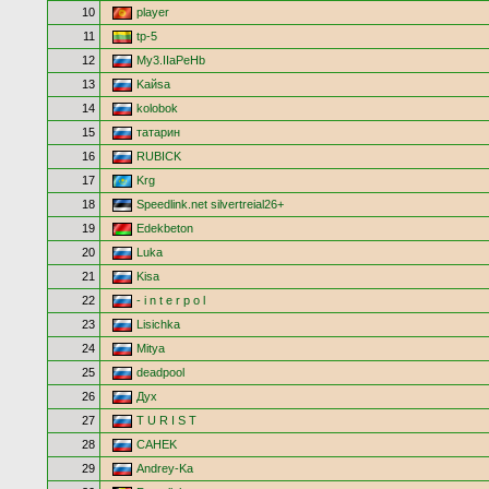
10
player
11
tp-5
12
My3.IIaPeHb
13
Kaйsa
14
kolobok
15
татарин
16
RUBICK
17
Krg
18
Speedlink.net silvertreial26+
19
Edekbeton
20
Luka
21
Kisa
22
- i n t e r p o l
23
Lisichka
24
Mitya
25
deadpool
26
Дух
27
T U R I S T
28
CAHEK
29
Andrey-Ka