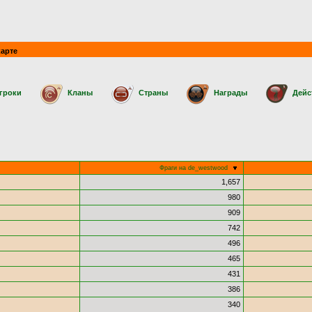
арте
гроки
Кланы
Страны
Награды
Дейс
Фраги на de_westwood
1,657
980
909
742
496
465
431
386
340