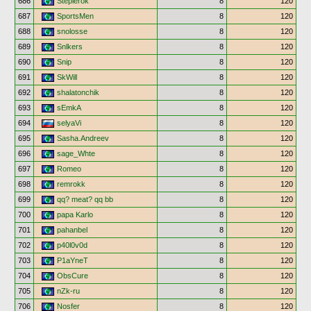
686
Steplerok
8
120
687
SportsMen
8
120
688
snolosse
8
120
689
Snlkers
8
120
690
Snip
8
120
691
SkWill
8
120
692
shalatonchik
8
120
693
sEmkA
8
120
694
selyaVi
8
120
695
Sasha.Andreev
8
120
696
sage_Whte
8
120
697
Romeo
8
120
698
remrokk
8
120
699
qq? meat? qq bb
8
120
700
papa Karlo
8
120
701
pahanbel
8
120
702
p40l0v0d
8
120
703
P1aYneT
8
120
704
ObsCure
8
120
705
nZk-ru
8
120
706
Nosfer
8
120