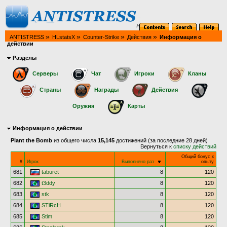
»
»
»
»
ANTISTRESS
HLstatsX
Counter-Strike
Действия
Информация о
действии
Разделы
Серверы
Чат
Игроки
Кланы
Страны
Награды
Действия
Оружия
Карты
Информация о действии
Plant the Bomb
из общего числа
15,145
достижений (за последние 28 дней)
Вернуться к
списку действий
Общий бонус к
#
Игрок
Выполнено раз
опыту
681
taburet
8
120
682
t3ddy
8
120
683
stk
8
120
684
STiRcH
8
120
685
Stim
8
120