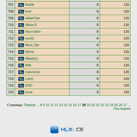
707
NoNik
8
120
708
Nod
8
120
709
nMainTain
8
120
710
Nikita R.
8
120
711
NecroSkin
8
120
712
neckit
8
120
713
Most_Die
8
120
714
Misha
8
120
715
Milady[L]
8
120
716
Midl
8
120
717
makckckc
8
120
718
Loker
8
120
719
l1ND
8
120
720
kona
8
120
Страница:
Первая
...
8
9
10
11
12
13
14
15
16
17
18
19
20
21
22
23
24
25
26
27
...
Последняя