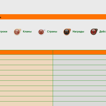
и
гроки
Кланы
Страны
Награды
Дейс