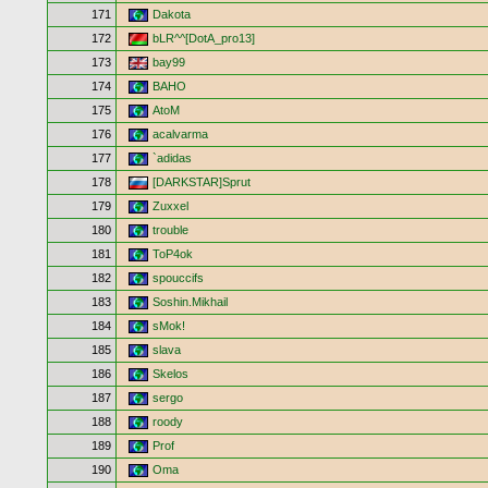
171
Dakota
172
bLR^^[DotA_pro13]
173
bay99
174
BAHO
175
AtoM
176
acalvarma
177
`adidas
178
[DARKSTAR]Sprut
179
Zuxxel
180
trouble
181
ToP4ok
182
spouccifs
183
Soshin.Mikhail
184
sMok!
185
slava
186
Skelos
187
sergo
188
roody
189
Prof
190
Oma