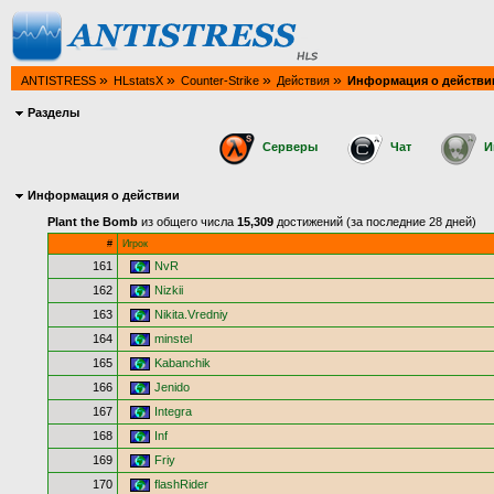
»
»
»
»
ANTISTRESS
HLstatsX
Counter-Strike
Действия
Информация о действи
Разделы
Серверы
Чат
И
Информация о действии
Plant the Bomb
из общего числа
15,309
достижений (за последние 28 дней)
#
Игрок
161
NvR
162
Nizkii
163
Nikita.Vredniy
164
minstel
165
Kabanchik
166
Jenido
167
Integra
168
Inf
169
Friy
170
flashRider