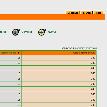
твия
Оружия
Карты
Вернуться к
списку действий
Выполнено раз
Общий бонус к опыту
16
240
16
240
16
240
16
240
16
240
16
240
16
240
16
240
16
240
16
240