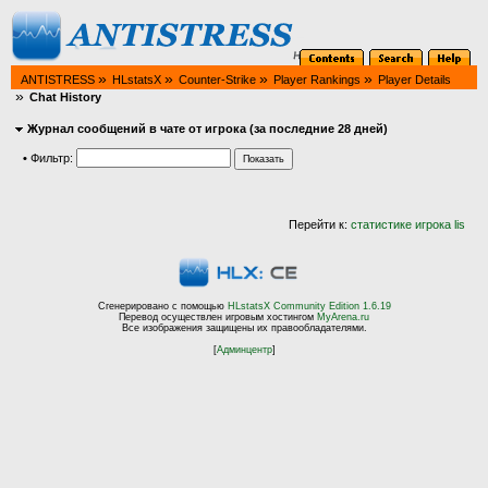
»
»
»
»
ANTISTRESS
HLstatsX
Counter-Strike
Player Rankings
Player Details
»
Chat History
Журнал сообщений в чате от игрока (за последние 28 дней)
•
Фильтр:
Перейти к:
статистике игрока lis
Сгенерировано с помощью
HLstatsX Community Edition 1.6.19
Перевод осуществлен игровым хостингом
MyArena.ru
Все изображения защищены их правообладателями.
[
Админцентр
]