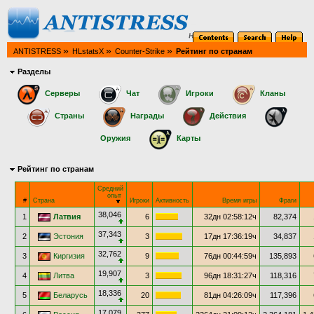
»
»
»
ANTISTRESS
HLstatsX
Counter-Strike
Рейтинг по странам
Разделы
Серверы
Чат
Игроки
Кланы
Страны
Награды
Действия
Оружия
Карты
Рейтинг по странам
Средний
опыт
#
Страна
Игроки
Активность
Время игры
Фраги
38,046
1
Латвия
6
32дн 02:58:12ч
82,374
37,343
2
Эстония
3
17дн 17:36:19ч
34,837
32,762
3
Киргизия
9
76дн 00:44:59ч
135,893
19,907
4
Литва
3
96дн 18:31:27ч
118,316
18,336
5
Беларусь
20
81дн 04:26:09ч
117,396
17,079