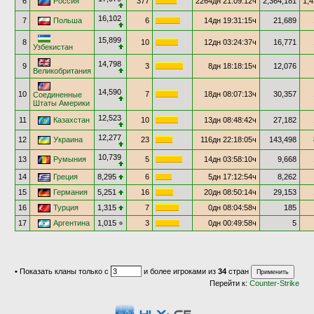
6
Россия
377
2264дн 21:09:12ч
2,364,181
1,4
16,102
7
Польша
6
14дн 19:31:15ч
21,689
15,899
8
10
12дн 03:24:37ч
16,771
Узбекистан
14,798
9
3
8дн 18:18:15ч
12,076
Великобритания
14,590
10
7
18дн 08:07:13ч
30,357
Соединенные
Штаты Америки
12,523
11
Казахстан
10
13дн 08:48:42ч
27,182
12,277
12
Украина
23
116дн 22:18:05ч
143,498
10,739
13
Румыния
5
14дн 03:58:10ч
9,668
14
Греция
8,295
6
5дн 17:12:54ч
8,262
15
Германия
5,251
16
20дн 08:50:14ч
29,153
16
Турция
1,315
7
0дн 08:04:58ч
185
17
Аргентина
1,015
3
0дн 00:49:58ч
5
•
Показать кланы только с
и более игроками из
34
стран
Перейти к:
Counter-Strike