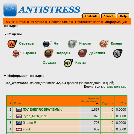
»
»
»
»
ANTISTRESS
HLstatsX
Counter-Strike
Статистика карт
Информация
по карте
Разделы
Серверы
Чат
Игроки
Кланы
Страны
Награды
Действия
Оружия
Карты
Информация по карте
de_westwood
: из общего числа
32,904
фрагов (за последние 28 дней)
Вернуться к
статистике карт
Фраги на
de_westwood
#
Игрок
Хедшоты
Х:Ф
1
ПУЛЕНЕПROBIV@EMЫu'
1,657
0
0.0000
2
Руся_МСК_1991
876
0
0.0000
3
Это не Я
797
0
0.0000
4
eretik
652
0
0.0000