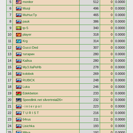
5
monitor
512
0
0.0000
6
Musji
496
0
0.0000
7
MuHucTp
465
0
0.0000
8
pauk
386
0
0.0000
9
tp-5
340
0
0.0000
10
player
318
0
0.0000
11
Krg
314
0
0.0000
12
Gucci Ded
307
0
0.0000
13
татарин
280
0
0.0000
14
Kaйsa
280
0
0.0000
15
My3.IIaPeHb
278
0
0.0000
16
kolobok
269
0
0.0000
17
RUBICK
248
0
0.0000
18
Luka
246
0
0.0000
19
Edekbeton
233
0
0.0000
20
Speedlink.net silvertreial26+
232
0
0.0000
21
- i n t e r p o l
223
0
0.0000
22
T U R I S T
216
0
0.0000
23
64rus
211
0
0.0000
24
Lisichka
193
0
0.0000
25
Mitya
192
0
0.0000