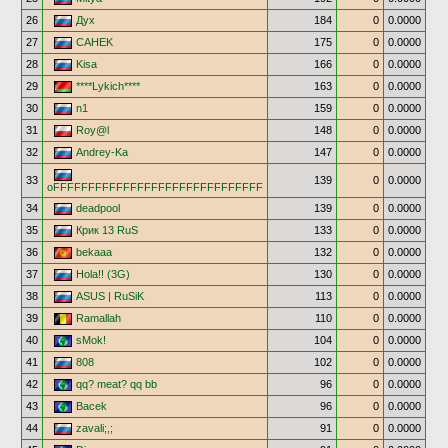
26
Дух
184
0
0.0000
27
CAHEK
175
0
0.0000
28
Kisa
166
0
0.0000
29
****Lykich****
163
0
0.0000
30
n1
159
0
0.0000
31
Roy@l
148
0
0.0000
32
Andrey-Ka
147
0
0.0000
33
139
0
0.0000
oFFFFFFFFFFFFFFFFFFFFFFFFFFFFFF
34
deadpool
139
0
0.0000
35
Крик 13 RuS
133
0
0.0000
36
bekaaa
132
0
0.0000
37
Hola!! (3G)
130
0
0.0000
38
ASUS | RuSiK
113
0
0.0000
39
Ramallah
110
0
0.0000
40
sMok!
104
0
0.0000
41
808
102
0
0.0000
42
qq? meat? qq bb
96
0
0.0000
43
Bacek
96
0
0.0000
44
zavali;,;
91
0
0.0000