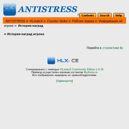
»
»
»
»
ANTISTRESS
HLstatsX
Counter-Strike
Рейтинг игрока
Информация об
»
игроке
История наград
История наград игрока
Перейти к:
статистике lis
Сгенерировано с помощью
HLstatsX Community Edition 1.6.19
Перевод осуществлен игровым хостингом
MyArena.ru
Все изображения защищены их правообладателями.
[
Админцентр
]