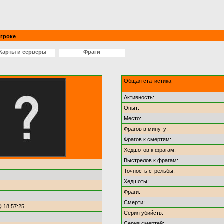
гроке
Карты и серверы
Фраги
Общая статистика
Активность:
Опыт:
Место:
Фрагов в минуту:
Фрагов к смертям:
Хедшотов к фрагам:
Выстрелов к фрагам:
Точность стрельбы:
Хедшоты:
Фраги:
Смерти:
@ 18:57:25
Серия убийств:
Серия смертей: