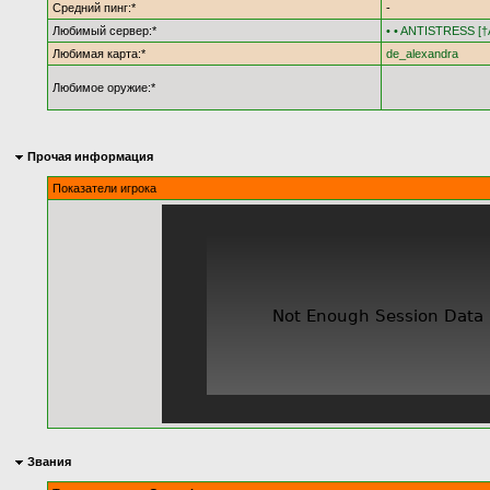
Средний пинг:*
-
Любимый сервер:*
• • ANTISTRESS [†A
Любимая карта:*
de_alexandra
Любимое оружие:*
Прочая информация
Показатели игрока
Звания