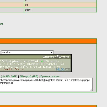
93
0 (0*)
ком
:
1 (phpBB, SMF)
|
BB-код #2 (IPB)
|
Прямая ссылка