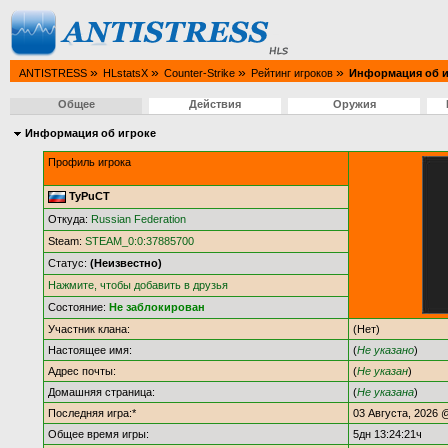
»
»
»
»
ANTISTRESS
HLstatsX
Counter-Strike
Рейтинг игроков
Информация об и
Общее
Действия
Оружия
Информация об игроке
Профиль игрока
TyPuCT
Откуда:
Russian Federation
Steam:
STEAM_0:0:37885700
Статус:
(Неизвестно)
Нажмите, чтобы добавить в друзья
Состояние:
Не заблокирован
Участник клана:
(Нет)
Настоящее имя:
(
Не указано
)
Адрес почты:
(
Не указан
)
Домашняя страница:
(
Не указана
)
Последняя игра:*
03 Августа, 2026 
Общее время игры:
5дн 13:24:21ч