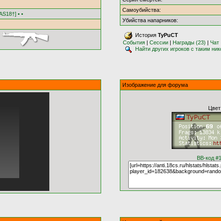
Самоубийства:
S18†] • •
Убийства напарников:
История
TyPuCT
События
|
Сессии
|
Награды (23)
|
Чат
Найти других игроков с таким ни
Изображение для форума
Цвет
BB-код #