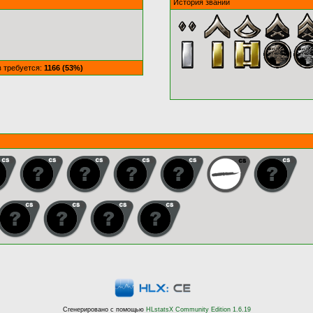
История званий
в требуется:
1166 (53%)
Сгенерировано с помощью
HLstatsX Community Edition 1.6.19