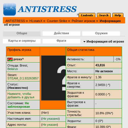
»
»
»
»
ANTISTRESS
HLstatsX
Counter-Strike
Рейтинг игроков
Информация
об игроке
Общее
Действия
Оружия
Карты и серверы
Фраги
Информация об игроке
Профиль игрока
Общая статистика
proxx^
Активность:
-1%
Опыт:
43,816
Откуда: Brest,
Belarus
Место:
Не активен
Steam:
Фрагов в минуту:
1.36
STEAM_0:1:83263857
Фрагов к
Статус:
2.9459 (-*)
смертям:
(Неизвестно)
Хедшотов к
Нажмите, чтобы
0.0000 (-*)
фрагам:
добавить в друзья
Выстрелов к
Состояние:
Не
-
фрагам:
заблокирован
Точность
Участник клана:
(Нет)
10.8% (0%*)
стрельбы:
Настоящее имя:
(
Не указано
)
Хедшоты:
0 (0*)
Адрес почты:
(
Не указан
)
Фраги:
10,399 (0*)