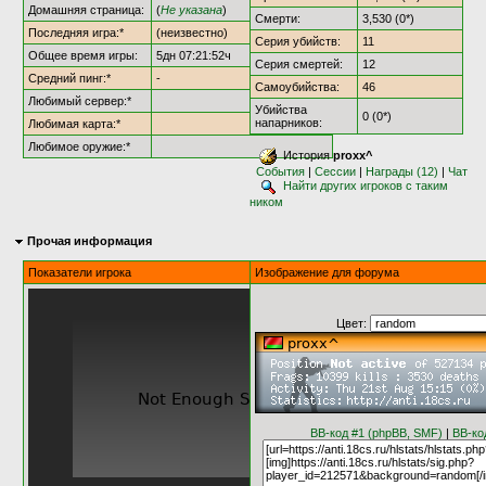
Домашняя страница:
(
Не указана
)
Смерти:
3,530 (0*)
Последняя игра:*
(неизвестно)
Серия убийств:
11
Общее время игры:
5дн 07:21:52ч
Серия смертей:
12
Средний пинг:*
-
Самоубийства:
46
Любимый сервер:*
Убийства
0 (0*)
напарников:
Любимая карта:*
Любимое оружие:*
История
proxx^
События
|
Сессии
|
Награды (12)
|
Чат
Найти других игроков с таким
ником
Прочая информация
Показатели игрока
Изображение для форума
Цвет:
BB-код #1 (phpBB, SMF)
|
BB-ко