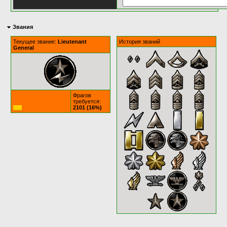
Звания
Текущее звание:
Lieutenant
История званий
General
Фрагов
требуется:
2101 (16%)