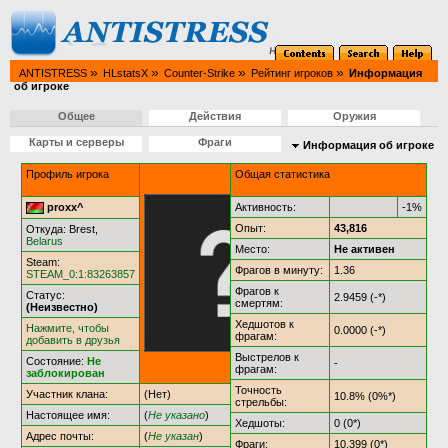
»
»
»
»
ANTISTRESS
HLstatsX
Counter-Strike
Рейтинг игроков
Информация
об игроке
Общее
Действия
Оружия
Карты и серверы
Фраги
Информация об игроке
Профиль игрока
Общая статистика
proxx^
Активность:
-1%
Опыт:
43,816
Откуда: Brest,
Belarus
Место:
Не активен
Steam:
Фрагов в минуту:
1.36
STEAM_0:1:83263857
Фрагов к
Статус:
2.9459 (-*)
смертям:
(Неизвестно)
Хедшотов к
Нажмите, чтобы
0.0000 (-*)
фрагам:
добавить в друзья
Выстрелов к
Состояние:
Не
-
фрагам:
заблокирован
Точность
Участник клана:
(Нет)
10.8% (0%*)
стрельбы:
Настоящее имя:
(
Не указано
)
Хедшоты:
0 (0*)
Адрес почты:
(
Не указан
)
Фраги:
10,399 (0*)