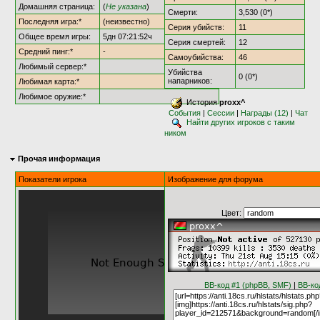
Домашняя страница:
(
Не указана
)
Смерти:
3,530 (0*)
Последняя игра:*
(неизвестно)
Серия убийств:
11
Общее время игры:
5дн 07:21:52ч
Серия смертей:
12
Средний пинг:*
-
Самоубийства:
46
Любимый сервер:*
Убийства
0 (0*)
напарников:
Любимая карта:*
Любимое оружие:*
История
proxx^
События
|
Сессии
|
Награды (12)
|
Чат
Найти других игроков с таким
ником
Прочая информация
Показатели игрока
Изображение для форума
Цвет:
BB-код #1 (phpBB, SMF)
|
BB-ко