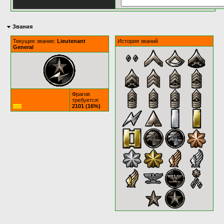
Звания
Текущее звание:
Lieutenant
История званий
General
Фрагов
требуется:
2101 (16%)