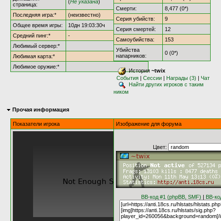
(
Не указана
)
страница:
Смерти:
8,477 (0*)
Последняя игра:*
(неизвестно)
Серия убийств:
9
Общее время игры:
10дн 19:03:30ч
Серия смертей:
12
Средний пинг:*
-
Самоубийства:
153
Любимый сервер:*
Убийства
0 (0*)
напарников:
Любимая карта:*
Любимое оружие:*
История
~twix
События
|
Сессии
|
Награды (3)
|
Чат
Найти других игроков с таким
ником
Прочая информация
Показатели игрока
Изображение для форума
Цвет:
BB-код #1 (phpBB, SMF)
|
BB-ко