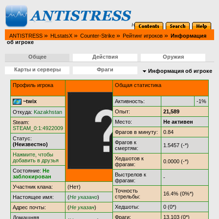
»
»
»
»
ANTISTRESS
HLstatsX
Counter-Strike
Рейтинг игроков
Информация
об игроке
Общее
Действия
Оружия
Карты и серверы
Фраги
Информация об игроке
Профиль игрока
Общая статистика
~twix
Активность:
-1%
Опыт:
21,589
Откуда:
Kazakhstan
Место:
Не активен
Steam:
STEAM_0:1:4922009
Фрагов в минуту:
0.84
Статус:
Фрагов к
(Неизвестно)
1.5457 (-*)
смертям:
Нажмите, чтобы
Хедшотов к
добавить в друзья
0.0000 (-*)
фрагам:
Состояние:
Не
Выстрелов к
заблокирован
-
фрагам:
Участник клана:
(Нет)
Точность
16.4% (0%*)
стрельбы:
Настоящее имя:
(
Не указано
)
Хедшоты:
0 (0*)
Адрес почты:
(
Не указан
)
Фраги:
13,103 (0*)
Домашняя