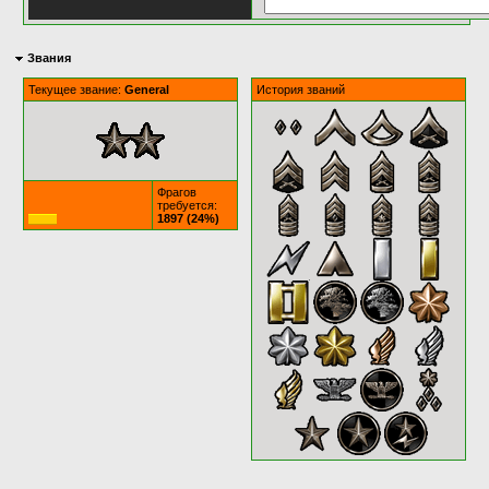
Звания
Текущее звание:
General
История званий
Фрагов
требуется:
1897 (24%)