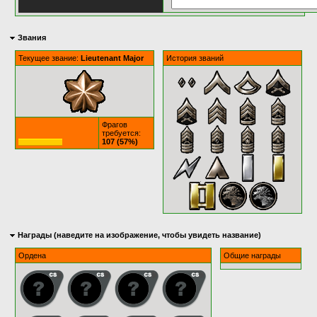
Звания
Текущее звание:
Lieutenant Major
История званий
Фрагов
требуется:
107 (57%)
Награды (наведите на изображение, чтобы увидеть название)
Ордена
Общие награды