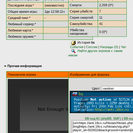
Смерти:
2,259 (0*)
Последняя игра:*
(неизвестно)
Серия убийств:
7
Общее время игры:
2дн 12:58:11ч
Серия смертей:
11
Средний пинг:*
-
Самоубийства:
41
Любимый сервер:*
Убийства
Любимая карта:*
0 (0*)
напарников:
Любимое оружие:*
История
lis
События
|
Сессии
|
Награды (0)
|
Чат
Найти других игроков с таким
ником
Прочая информация
Показатели игрока
Изображение для форума
Цвет:
BB-код #1 (phpBB, SMF)
|
BB-ко