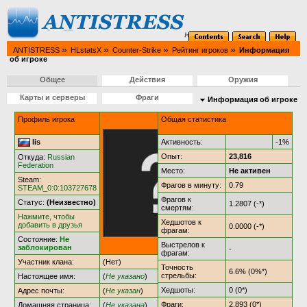
»
»
»
»
ANTISTRESS
HLstatsX
Counter-Strike
Рейтинг игроков
Информация
об игроке
Общее
Действия
Оружия
Карты и серверы
Фраги
Информация об игроке
Профиль игрока
Общая статистика
lis
Активность:
-1%
Опыт:
23,816
Откуда:
Russian
Federation
Место:
Не активен
Steam:
Фрагов в минуту:
0.79
STEAM_0:0:103727678
Фрагов к
Статус:
(Неизвестно)
1.2807 (-*)
смертям:
Нажмите, чтобы
Хедшотов к
добавить в друзья
0.0000 (-*)
фрагам:
Состояние:
Не
Выстрелов к
заблокирован
-
фрагам:
Участник клана:
(Нет)
Точность
6.6% (0%*)
стрельбы:
Настоящее имя:
(
Не указано
)
Хедшоты:
0 (0*)
Адрес почты:
(
Не указан
)
Фраги:
2,893 (0*)
Домашняя страница:
(
Не указана
)