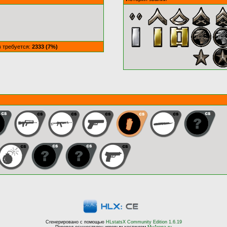
в требуется:
2333 (7%)
Сгенерировано с помощью
HLstatsX Community Edition 1.6.19