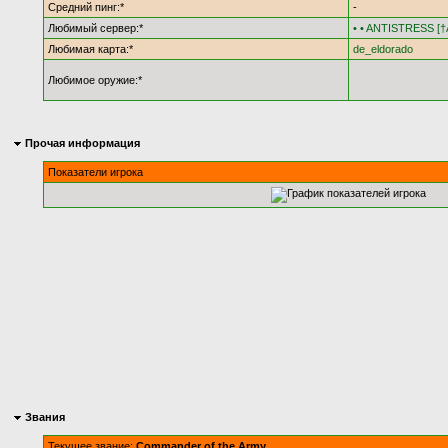
Средний пинг:*
-
Любимый сервер:*
• • ANTISTRESS [†A
Любимая карта:*
de_eldorado
Любимое оружие:*
Прочая информация
Показатели игрока
Звания
Текущее звание:
Commander of the Army