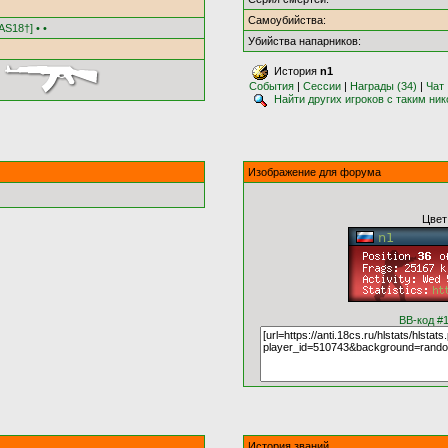
Самоубийства:
S18†] • •
Убийства напарников:
История
n1
События
|
Сессии
|
Награды (34)
|
Чат
Найти других игроков с таким ни
Изображение для форума
Цвет
BB-код #
История званий