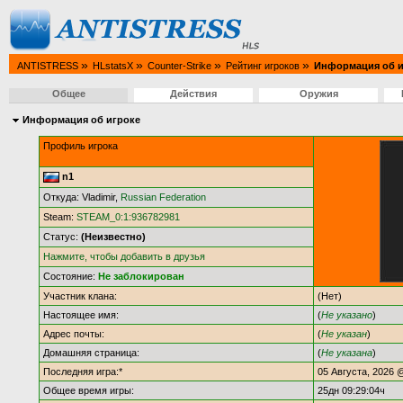
»
»
»
»
ANTISTRESS
HLstatsX
Counter-Strike
Рейтинг игроков
Информация об и
Общее
Действия
Оружия
Информация об игроке
Профиль игрока
n1
Откуда: Vladimir,
Russian Federation
Steam:
STEAM_0:1:936782981
Статус:
(Неизвестно)
Нажмите, чтобы добавить в друзья
Состояние:
Не заблокирован
Участник клана:
(Нет)
Настоящее имя:
(
Не указано
)
Адрес почты:
(
Не указан
)
Домашняя страница:
(
Не указана
)
Последняя игра:*
05 Августа, 2026 
Общее время игры:
25дн 09:29:04ч