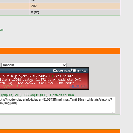
202
0 (0*)
ком
:
1 (phpBB, SMF)
|
BB-код #2 (IPB)
|
Прямая ссылка