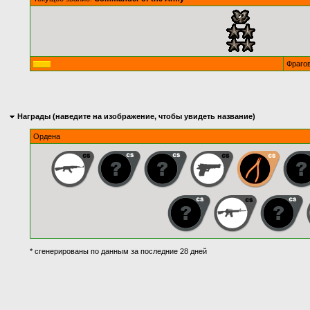
Фраго
Награды (наведите на изображение, чтобы увидеть название)
Ордена
* сгенерированы по данным за последние 28 дней