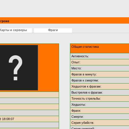
гроке
Карты и серверы
Фраги
Общая статистика
Активность:
Опыт:
Место:
Фрагов в минуту:
Фрагов к смертям:
Хедшотов к фрагам:
Выстрелов к фрагам:
Точность стрельбы:
Хедшоты:
Фраги:
Смерти:
@ 18:08:07
Серия убийств:
Серия смертей: