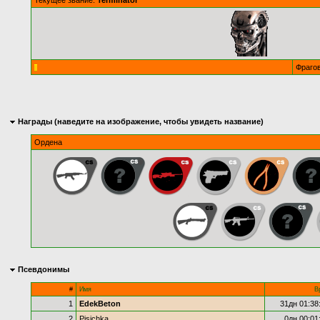
Текущее звание:
Terminator
Фраго
Награды (наведите на изображение, чтобы увидеть название)
Ордена
Псевдонимы
#
Имя
В
1
EdekBeton
31дн 01:38
2
Pisichka
0дн 00:01