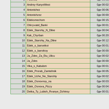
3
Andrey-KanyeWest
0дн 00:02
4
Antonishez
0дн 00:06
5
Antonishzez
0дн 00:00
6
Edeksmechom
0дн 00:15
7
Otkryvatel_Banki
0дн 00:01
8
Edek_Starshiy_N_Dline
0дн 00:04
9
Kak_Chyrban
0дн 00:20
10
Edek_Starshiy_Na_Dline
0дн 00:12
11
Edek_s_barsetkoi
0дн 00:01
12
Edek_s_barstkoy
0дн 00:00
13
Ja_Zdes_Za_Etu_Ulicu
0дн 00:02
14
Ja_Zdes
0дн 00:00
15
Vika_s_Kabulom
0дн 00:01
16
Edek_Prorab_Zamtehnik
0дн 00:05
17
Edek_Uzhe_Ne_Starshiy
0дн 00:02
18
Edek_Osnovnoy_na
0дн 00:03
19
Edek_Osnova_Pizzy
0дн 00:04
20
Detka_Ty_Lubish_Rvanye_Dzhinsy
0дн 00:01