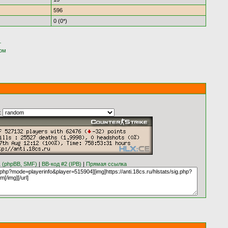
596
0 (0*)
т
ком
:
1 (phpBB, SMF)
|
BB-код #2 (IPB)
|
Прямая ссылка