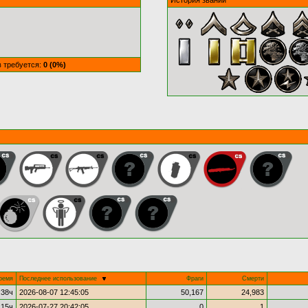
История званий
в требуется:
0 (0%)
ремя
Последнее использование
Фраги
Смерти
:38ч
2026-08-07 12:45:05
50,167
24,983
:15ч
2026-07-27 20:42:05
0
1