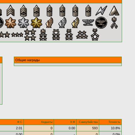
Общие награды
Ф:С
Хедшоты
Х:Ф
Самоубийства
Точность
2.01
0
0.00
593
10.8%
0.00
0
-
0
0.0%