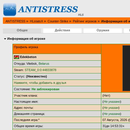
»
»
»
»
ANTISTRESS
HLstatsX
Counter-Strike
Рейтинг игроков
Информация об и
Общее
Действия
Оружия
Информация об игроке
Профиль игрока
Edekbeton
Откуда: Vitebsk,
Belarus
Steam:
STEAM_0:0:44833878
Статус:
(Неизвестно)
Нажмите, чтобы добавить в друзья
Состояние:
Не заблокирован
Участник клана:
(Нет)
Настоящее имя:
(
Не указано
)
Адрес почты:
(
Не указан
)
Домашняя страница:
(
Не указана
)
Последняя игра:*
07 Августа, 2026 
Общее время игры:
31дн 14:53:31ч