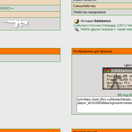
Самоубийства:
S18†] • •
Убийства напарников:
История
Edekbeton
События
|
Сессии
|
Награды (167)
|
Ча
Найти других игроков с таким ни
Изображение для форума
Цвет
BB-код #