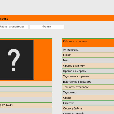
гроке
Карты и серверы
Фраги
Общая статистика
Активность:
Опыт:
Место:
Фрагов в минуту:
Фрагов к смертям:
Хедшотов к фрагам:
Выстрелов к фрагам:
Точность стрельбы:
Хедшоты:
Фраги:
Смерти:
@ 12:44:49
Серия убийств:
Серия смертей: