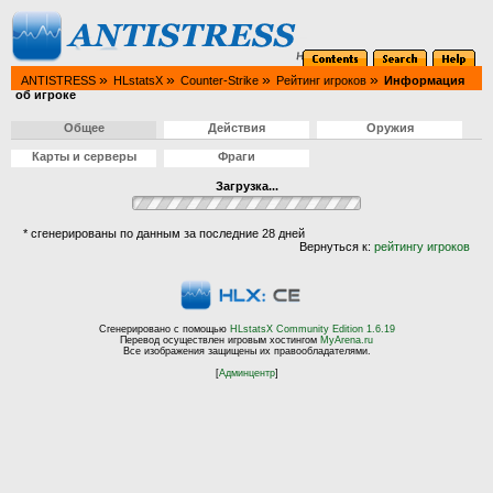
»
»
»
»
ANTISTRESS
HLstatsX
Counter-Strike
Рейтинг игроков
Информация
об игроке
Общее
Действия
Оружия
Карты и серверы
Фраги
Загрузка...
* сгенерированы по данным за последние 28 дней
Вернуться к:
рейтингу игроков
Сгенерировано с помощью
HLstatsX Community Edition 1.6.19
Перевод осуществлен игровым хостингом
MyArena.ru
Все изображения защищены их правообладателями.
[
Админцентр
]