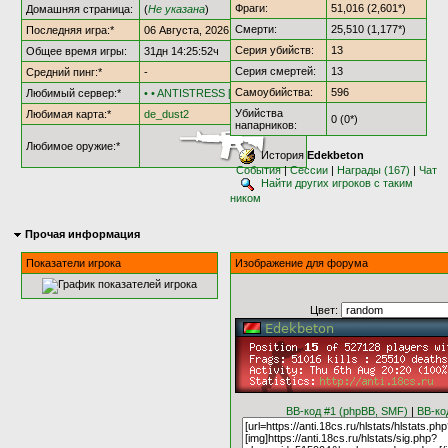
Фраги:
51,016 (2,601*)
Домашняя страница:
(
Не указана
)
Смерти:
25,510 (1,177*)
Последняя игра:*
06 Августа, 2026 @ 20:52:21
Серия убийств:
13
Общее время игры:
31дн 14:25:52ч
Серия смертей:
13
Средний пинг:*
-
Самоубийства:
596
Любимый сервер:*
• • ANTISTRESS [†AS18†] • •
Убийства
Любимая карта:*
de_dust2
0 (0*)
напарников:
Любимое оружие:*
История
Edekbeton
События
|
Сессии
|
Награды (167)
|
Чат
Найти других игроков с таким
ником
Прочая информация
Показатели игрока
Изображение для форума
Цвет:
BB-код #1 (phpBB, SMF)
|
BB-ко