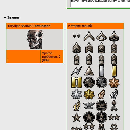
Звания
Текущее звание:
Terminator
История званий
Фрагов
требуется:
0
(0%)