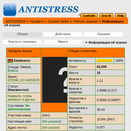
»
»
»
»
ANTISTRESS
HLstatsX
Counter-Strike
Рейтинг игроков
Информация
об игроке
Общее
Действия
Оружия
Карты и серверы
Фраги
Информация об игроке
Профиль игрока
Общая статистика
Edekbeton
Активность:
100%
Опыт:
62,508
Откуда: Vitebsk,
Belarus
Место:
15
Steam:
Фрагов в
STEAM_0:0:44833878
1.12
минуту:
Статус:
Фрагов к
(Неизвестно)
1.9998 (2.21*)
смертям:
Нажмите, чтобы
Хедшотов к
добавить в друзья
0.0000 (0.0000*)
фрагам:
Состояние:
Не
Выстрелов к
заблокирован
39.43
фрагам:
Участник клана:
(Нет)
Точность
10.8% (8%*)
стрельбы:
Настоящее имя:
(
Не указано
)
Хедшоты:
0 (0*)
Адрес почты:
(
Не указан
)