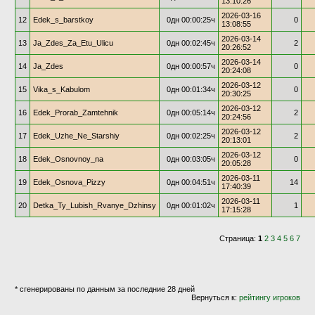
13:10:26
2026-03-16
12
Edek_s_barstkoy
0дн 00:00:25ч
0
13:08:55
2026-03-14
13
Ja_Zdes_Za_Etu_Ulicu
0дн 00:02:45ч
2
20:26:52
2026-03-14
14
Ja_Zdes
0дн 00:00:57ч
0
20:24:08
2026-03-12
15
Vika_s_Kabulom
0дн 00:01:34ч
0
20:30:25
2026-03-12
16
Edek_Prorab_Zamtehnik
0дн 00:05:14ч
2
20:24:56
2026-03-12
17
Edek_Uzhe_Ne_Starshiy
0дн 00:02:25ч
2
20:13:01
2026-03-12
18
Edek_Osnovnoy_na
0дн 00:03:05ч
0
20:05:28
2026-03-11
19
Edek_Osnova_Pizzy
0дн 00:04:51ч
14
17:40:39
2026-03-11
20
Detka_Ty_Lubish_Rvanye_Dzhinsy
0дн 00:01:02ч
1
17:15:28
Страница:
1
2
3
4
5
6
7
* сгенерированы по данным за последние 28 дней
Вернуться к:
рейтингу игроков