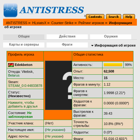
»
»
»
»
ANTISTRESS
HLstatsX
Counter-Strike
Рейтинг игроков
Информация
об игроке
Общее
Действия
Оружия
Карты и серверы
Фраги
Информация об игроке
Профиль игрока
Общая статистика
Edekbeton
Активность:
99%
Опыт:
62,508
Откуда: Vitebsk,
Belarus
Место:
15
Steam:
Фрагов в минуту:
1.12
STEAM_0:0:44833878
Фрагов к
Статус:
1.9998 (2.21*)
смертям:
(Неизвестно)
Хедшотов к
Нажмите, чтобы
0.0000 (0.0000*)
фрагам:
добавить в друзья
Выстрелов к
Состояние:
Не
39.43
фрагам:
заблокирован
Точность
Участник клана:
(Нет)
10.8% (8%*)
стрельбы:
Настоящее имя:
(
Не указано
)
Хедшоты:
0 (0*)
Адрес почты:
(
Не указан
)
Фраги:
51,016 (2,601*)