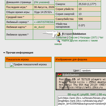
Домашняя страница:
(
Не указана
)
Смерти:
25,510 (1,177*)
Последняя игра:*
06 Августа, 2026 @ 20:52:21
Серия убийств:
13
Общее время игры:
31дн 14:25:52ч
Серия смертей:
13
Средний пинг:*
-
Самоубийства:
596
Любимый сервер:*
• • ANTISTRESS [†AS18†] • •
Убийства
0 (0*)
напарников:
Любимая карта:*
de_dust2
История
Edekbeton
Любимое оружие:*
События
|
Сессии
|
Награды (167)
|
Чат
Найти других игроков с таким
ником
Прочая информация
Показатели игрока
Изображение для форума
Цвет:
BB-код #1 (phpBB, SMF)
|
BB-ко