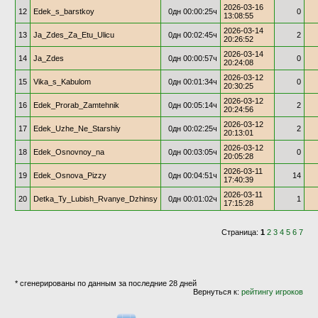
2026-03-16
12
Edek_s_barstkoy
0дн 00:00:25ч
0
13:08:55
2026-03-14
13
Ja_Zdes_Za_Etu_Ulicu
0дн 00:02:45ч
2
20:26:52
2026-03-14
14
Ja_Zdes
0дн 00:00:57ч
0
20:24:08
2026-03-12
15
Vika_s_Kabulom
0дн 00:01:34ч
0
20:30:25
2026-03-12
16
Edek_Prorab_Zamtehnik
0дн 00:05:14ч
2
20:24:56
2026-03-12
17
Edek_Uzhe_Ne_Starshiy
0дн 00:02:25ч
2
20:13:01
2026-03-12
18
Edek_Osnovnoy_na
0дн 00:03:05ч
0
20:05:28
2026-03-11
19
Edek_Osnova_Pizzy
0дн 00:04:51ч
14
17:40:39
2026-03-11
20
Detka_Ty_Lubish_Rvanye_Dzhinsy
0дн 00:01:02ч
1
17:15:28
Страница:
1
2
3
4
5
6
7
* сгенерированы по данным за последние 28 дней
Вернуться к:
рейтингу игроков