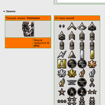
Звания
Текущее звание:
Terminator
История званий
Фрагов
требуется:
0
(0%)