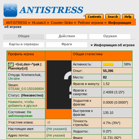
»
»
»
»
ANTISTRESS
HLstatsX
Counter-Strike
Рейтинг игроков
Информация
об игроке
Общее
Действия
Оружия
Карты и серверы
Фраги
Информация об игроке
Профиль игрока
Общая статистика
~GoLden~^pak |
Активность:
58%
Planokyr[cl]
Опыт:
55,396
Откуда: Kremenchuk,
Место:
82
Ukraine
Фрагов в минуту:
1.52
Steam:
STEAM_0:0:150166804
Фрагов к
2.4069 (3.15*)
смертям:
Статус:
(Неизвестно)
Хедшотов к
Нажмите, чтобы
0.0000 (0.0000*)
фрагам:
добавить в друзья
Выстрелов к
Состояние:
Не
135.10
фрагам:
заблокирован
Точность
Участник клана:
cl
4.7% (3%*)
стрельбы:
Настоящее имя:
(
Не указано
)
Хедшоты:
0 (0*)
Адрес почты:
(
Не указан
)
Фраги:
11,731 (82*)