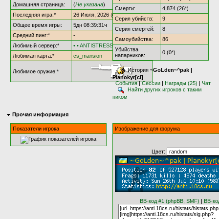
Домашняя страница:
(
Не указана
)
Смерти:
4,874 (26*)
Последняя игра:*
26 Июля, 2026 @ 10:47:27
Серия убийств:
9
Общее время игры:
5дн 08:39:31ч
Серия смертей:
8
Средний пинг:*
-
Самоубийства:
86
Любимый сервер:*
• • ANTISTRESS [†AS18†] • •
Убийства
0 (0*)
напарников:
Любимая карта:*
cs_mansion
История
~GoLden~^pak |
Любимое оружие:*
Planokyr[cl]
События
|
Сессии
|
Награды (25)
|
Чат
Найти других игроков с таким
ником
Прочая информация
Показатели игрока
Изображение для форума
Цвет:
BB-код #1 (phpBB, SMF)
|
BB-ко