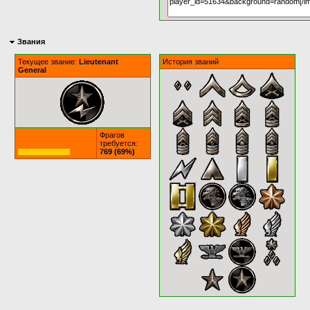
Звания
Текущее звание:
Lieutenant
История званий
General
Фрагов
требуется:
769 (69%)