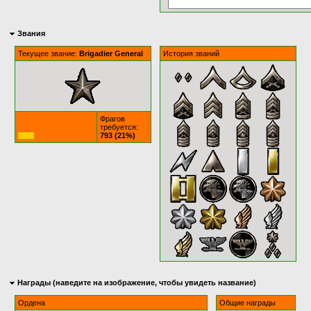
Звания
Текущее звание:
Brigadier General
История званий
Фрагов
требуется:
793 (21%)
Награды (наведите на изображение, чтобы увидеть название)
Ордена
Общие награды