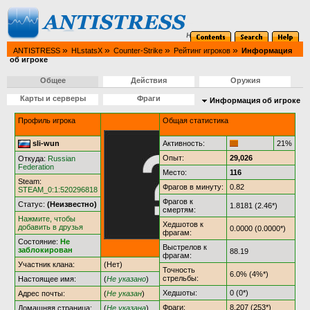
»
»
»
»
ANTISTRESS
HLstatsX
Counter-Strike
Рейтинг игроков
Информация
об игроке
Общее
Действия
Оружия
Карты и серверы
Фраги
Информация об игроке
Профиль игрока
Общая статистика
sli-wun
Активность:
21%
Опыт:
29,026
Откуда:
Russian
Federation
Место:
116
Steam:
Фрагов в минуту:
0.82
STEAM_0:1:520296818
Фрагов к
Статус:
(Неизвестно)
1.8181 (2.46*)
смертям:
Нажмите, чтобы
Хедшотов к
добавить в друзья
0.0000 (0.0000*)
фрагам:
Состояние:
Не
Выстрелов к
заблокирован
88.19
фрагам:
Участник клана:
(Нет)
Точность
6.0% (4%*)
стрельбы:
Настоящее имя:
(
Не указано
)
Хедшоты:
0 (0*)
Адрес почты:
(
Не указан
)
Фраги:
8,207 (253*)
Домашняя страница:
(
Не указана
)