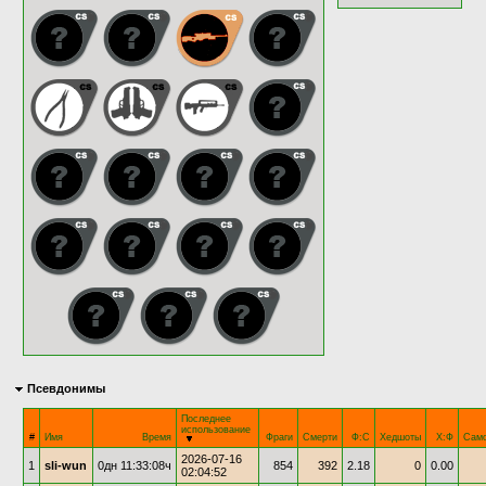
Псевдонимы
Последнее
использование
#
Имя
Время
Фраги
Смерти
Ф:С
Хедшоты
Х:Ф
Само
2026-07-16
1
sli-wun
0дн 11:33:08ч
854
392
2.18
0
0.00
02:04:52