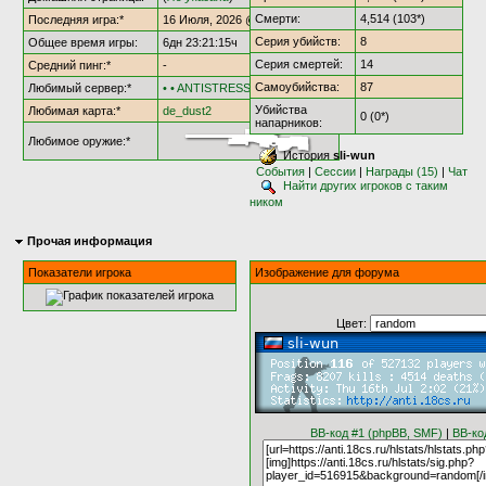
Смерти:
4,514 (103*)
Последняя игра:*
16 Июля, 2026 @ 02:04:01
Серия убийств:
8
Общее время игры:
6дн 23:21:15ч
Серия смертей:
14
Средний пинг:*
-
Самоубийства:
87
Любимый сервер:*
• • ANTISTRESS [†AS18†] • •
Убийства
Любимая карта:*
de_dust2
0 (0*)
напарников:
Любимое оружие:*
История
sli-wun
События
|
Сессии
|
Награды (15)
|
Чат
Найти других игроков с таким
ником
Прочая информация
Показатели игрока
Изображение для форума
Цвет:
BB-код #1 (phpBB, SMF)
|
BB-ко