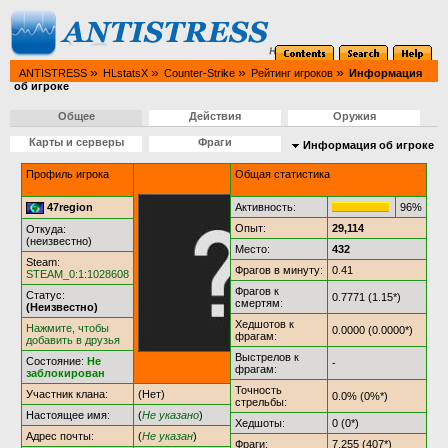
»
»
»
»
ANTISTRESS
HLstatsX
Counter-Strike
Рейтинг игроков
Информация
об игроке
Общее
Действия
Оружия
Карты и серверы
Фраги
Информация об игроке
Профиль игрока
Общая статистика
47region
Активность:
96%
Опыт:
29,114
Откуда:
(неизвестно)
Место:
432
Steam:
Фрагов в минуту:
0.41
STEAM_0:1:1028608
Фрагов к
Статус:
0.7771 (1.15*)
смертям:
(Неизвестно)
Хедшотов к
Нажмите, чтобы
0.0000 (0.0000*)
фрагам:
добавить в друзья
Выстрелов к
Состояние:
Не
-
фрагам:
заблокирован
Точность
Участник клана:
(Нет)
0.0% (0%*)
стрельбы:
Настоящее имя:
(
Не указано
)
Хедшоты:
0 (0*)
Адрес почты:
(
Не указан
)
Фраги:
7,255 (407*)