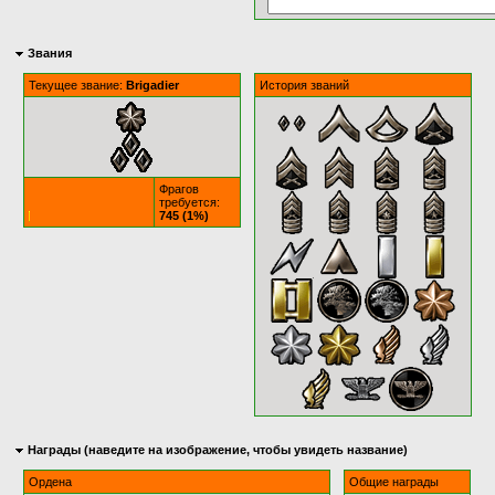
Звания
Текущее звание:
Brigadier
История званий
Фрагов
требуется:
745 (1%)
Награды (наведите на изображение, чтобы увидеть название)
Ордена
Общие награды