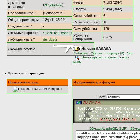
Фраги:
7,103 (259*)
Домашняя
(
Не указана
)
страница:
Смерти:
9,494 (364*)
Последняя игра:*
(неизвестно)
Серия убийств:
6
Общее время игры:
12дн 11:35:24ч
Серия смертей:
18
Средний пинг:*
-
Самоубийства:
129
Любимый сервер:*
• • ANTISTRESS [†AS18†] • •
Убийства
0 (0*)
напарников:
Любимая карта:*
de_dust2
История
ЛАЛАЛА
Любимое оружие:*
События
|
Сессии
|
Награды (0)
|
Чат
Найти других игроков с таким
ником
Прочая информация
Показатели игрока
Изображение для форума
Цвет:
BB-код #1 (phpBB, SMF)
|
BB-ко