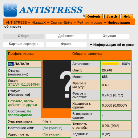
»
»
»
»
ANTISTRESS
HLstatsX
Counter-Strike
Рейтинг игроков
Информация
об игроке
Общее
Действия
Оружия
Карты и серверы
Фраги
Информация об игроке
Профиль игрока
Общая статистика
ЛАЛАЛА
Активность:
100%
Опыт:
26,746
Откуда:
(неизвестно)
Место:
656
Steam:
Фрагов в
STEAM_0:1:3314944
0.40
минуту:
Статус:
Фрагов к
(Неизвестно)
0.7482 (0.71*)
смертям:
Нажмите, чтобы
Хедшотов к
добавить в друзья
0.0000 (0.0000*)
фрагам:
Состояние:
Не
Выстрелов к
заблокирован
-
фрагам:
Участник клана:
(Нет)
Точность
0.0% (0%*)
стрельбы:
Настоящее имя:
(
Не указано
)
Хедшоты:
0 (0*)
Адрес почты:
(
Не указан
)