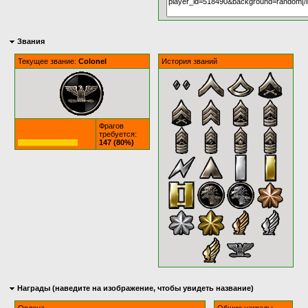
Звания
Текущее звание:
Colonel
История званий
Фрагов
требуется:
147 (80%)
Награды (наведите на изображение, чтобы увидеть название)