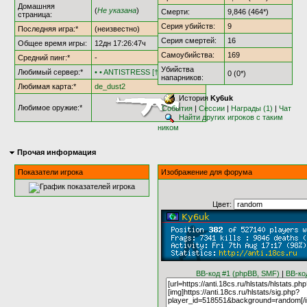
Домашняя
(
Не указана
)
Смерти:
9,846 (464*)
страница:
Серия убийств:
9
Последняя игра:*
(неизвестно)
Серия смертей:
16
Общее время игры:
12дн 17:26:47ч
Самоубийства:
169
Средний пинг:*
-
Убийства
Любимый сервер:*
• • ANTISTRESS [†AS18†] • •
0 (0*)
напарников:
Любимая карта:*
de_dust2
История
Ky6uk
Любимое оружие:*
События
|
Сессии
|
Награды (1)
|
Чат
Найти других игроков с таким
ником
Прочая информация
Показатели игрока
Изображение для форума
Цвет:
BB-код #1 (phpBB, SMF)
|
BB-ко