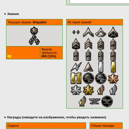
Звания
Текущее звание:
Brigadier
История званий
Фрагов
требуется:
659 (12%)
Награды (наведите на изображение, чтобы увидеть название)
Ордена
Общие награды