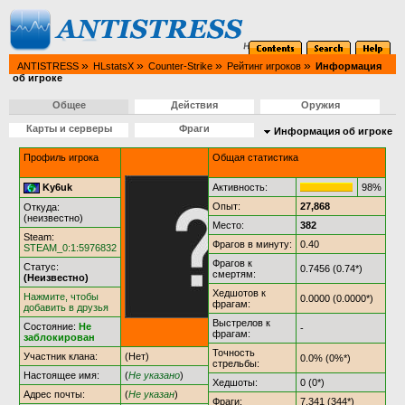
»
»
»
»
ANTISTRESS
HLstatsX
Counter-Strike
Рейтинг игроков
Информация
об игроке
Общее
Действия
Оружия
Карты и серверы
Фраги
Информация об игроке
Профиль игрока
Общая статистика
Ky6uk
Активность:
98%
Опыт:
27,868
Откуда:
(неизвестно)
Место:
382
Steam:
Фрагов в минуту:
0.40
STEAM_0:1:5976832
Фрагов к
Статус:
0.7456 (0.74*)
смертям:
(Неизвестно)
Хедшотов к
Нажмите, чтобы
0.0000 (0.0000*)
фрагам:
добавить в друзья
Выстрелов к
Состояние:
Не
-
фрагам:
заблокирован
Точность
Участник клана:
(Нет)
0.0% (0%*)
стрельбы:
Настоящее имя:
(
Не указано
)
Хедшоты:
0 (0*)
Адрес почты:
(
Не указан
)
Фраги:
7,341 (344*)