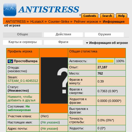
»
»
»
»
ANTISTRESS
HLstatsX
Counter-Strike
Рейтинг игроков
Информация
об игроке
Общее
Действия
Оружия
Карты и серверы
Фраги
Информация об игроке
Профиль игрока
Общая статистика
ПростоВалера
Активность:
100%
Опыт:
27,187
Откуда:
(неизвестно)
Место:
762
Steam:
Фрагов в
STEAM_0:1:4045312
0.39
минуту:
Статус:
Фрагов к
(Неизвестно)
0.7363 (0.90*)
смертям:
Нажмите, чтобы
Хедшотов к
добавить в друзья
0.0000 (0.0000*)
фрагам:
Состояние:
Не
Выстрелов к
заблокирован
-
фрагам:
Участник клана:
(Нет)
Точность
0.0% (0%*)
стрельбы:
Настоящее имя:
(
Не указано
)
Хедшоты:
0 (0*)
Адрес почты:
(
Не указан
)