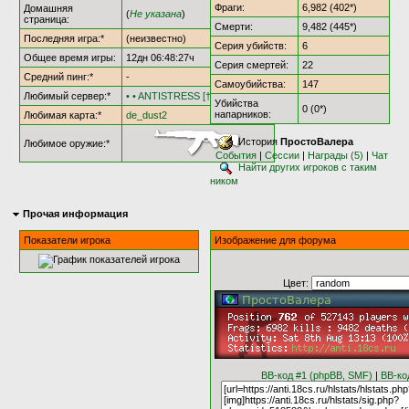
Фраги:
6,982 (402*)
Домашняя
(
Не указана
)
страница:
Смерти:
9,482 (445*)
Последняя игра:*
(неизвестно)
Серия убийств:
6
Общее время игры:
12дн 06:48:27ч
Серия смертей:
22
Средний пинг:*
-
Самоубийства:
147
Любимый сервер:*
• • ANTISTRESS [†AS18†] • •
Убийства
0 (0*)
напарников:
Любимая карта:*
de_dust2
История
ПростоВалера
Любимое оружие:*
События
|
Сессии
|
Награды (5)
|
Чат
Найти других игроков с таким
ником
Прочая информация
Показатели игрока
Изображение для форума
Цвет:
BB-код #1 (phpBB, SMF)
|
BB-ко