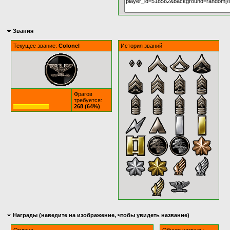
Звания
Текущее звание:
Colonel
История званий
Фрагов
требуется:
268 (64%)
Награды (наведите на изображение, чтобы увидеть название)