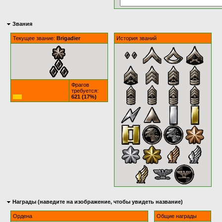
Звания
Текущее звание:
Brigadier
История званий
Фрагов
требуется:
621 (17%)
Награды (наведите на изображение, чтобы увидеть название)
Ордена
Общие награды