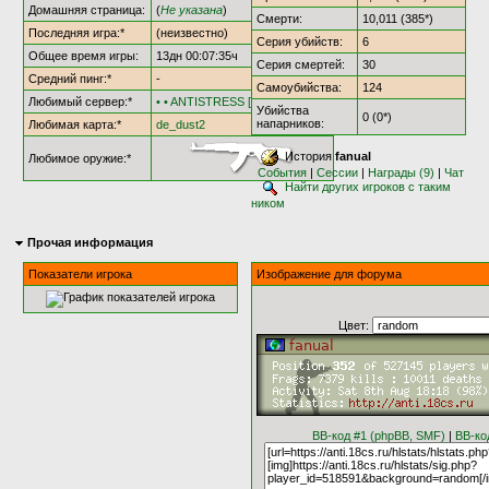
Домашняя страница:
(
Не указана
)
Смерти:
10,011 (385*)
Последняя игра:*
(неизвестно)
Серия убийств:
6
Общее время игры:
13дн 00:07:35ч
Серия смертей:
30
Средний пинг:*
-
Самоубийства:
124
Любимый сервер:*
• • ANTISTRESS [†AS18†] • •
Убийства
0 (0*)
напарников:
Любимая карта:*
de_dust2
История
fanual
Любимое оружие:*
События
|
Сессии
|
Награды (9)
|
Чат
Найти других игроков с таким
ником
Прочая информация
Показатели игрока
Изображение для форума
Цвет:
BB-код #1 (phpBB, SMF)
|
BB-ко