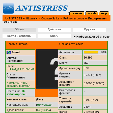
»
»
»
»
ANTISTRESS
HLstatsX
Counter-Strike
Рейтинг игроков
Информация
об игроке
Общее
Действия
Оружия
Карты и серверы
Фраги
Информация об игроке
Профиль игрока
Общая статистика
fanual
Активность:
98%
Опыт:
26,890
Откуда:
(неизвестно)
Место:
352
Steam:
Фрагов в минуту:
0.39
STEAM_0:1:11397120
Фрагов к
Статус:
0.7371 (0.80*)
смертям:
(Неизвестно)
Хедшотов к
Нажмите, чтобы
0.0000 (0.0000*)
фрагам:
добавить в друзья
Выстрелов к
Состояние:
Не
-
фрагам:
заблокирован
Точность
Участник клана:
(Нет)
0.0% (0%*)
стрельбы:
Настоящее имя:
(
Не указано
)
Хедшоты:
0 (0*)
Адрес почты:
(
Не указан
)
Фраги:
7,379 (308*)