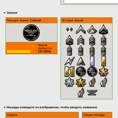
Звания
Текущее звание:
Colonel
История званий
Фрагов
требуется:
137 (82%)
Награды (наведите на изображение, чтобы увидеть название)
Ордена
Общие награды