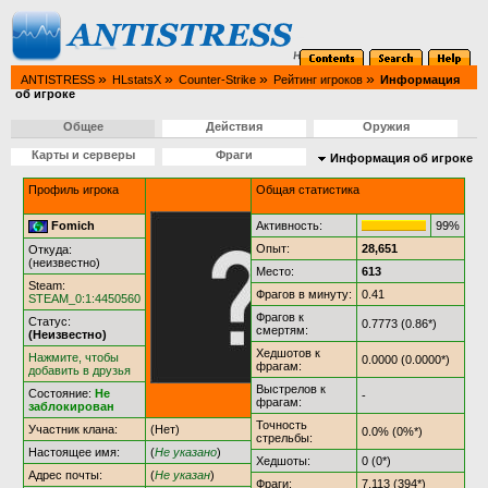
»
»
»
»
ANTISTRESS
HLstatsX
Counter-Strike
Рейтинг игроков
Информация
об игроке
Общее
Действия
Оружия
Карты и серверы
Фраги
Информация об игроке
Профиль игрока
Общая статистика
Fomich
Активность:
99%
Опыт:
28,651
Откуда:
(неизвестно)
Место:
613
Steam:
Фрагов в минуту:
0.41
STEAM_0:1:4450560
Фрагов к
Статус:
0.7773 (0.86*)
смертям:
(Неизвестно)
Хедшотов к
Нажмите, чтобы
0.0000 (0.0000*)
фрагам:
добавить в друзья
Выстрелов к
Состояние:
Не
-
фрагам:
заблокирован
Точность
Участник клана:
(Нет)
0.0% (0%*)
стрельбы:
Настоящее имя:
(
Не указано
)
Хедшоты:
0 (0*)
Адрес почты:
(
Не указан
)
Фраги:
7,113 (394*)