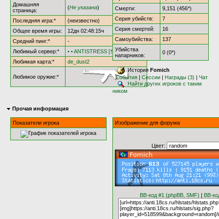
Домашняя
(
Не указана
)
Смерти:
9,151 (456*)
страница:
Серия убийств:
7
Последняя игра:*
(неизвестно)
Серия смертей:
16
Общее время игры:
12дн 02:48:15ч
Самоубийства:
137
Средний пинг:*
-
Убийства
Любимый сервер:*
• • ANTISTRESS [†AS18†] • •
0 (0*)
напарников:
Любимая карта:*
de_dust2
История
Fomich
Любимое оружие:*
События
|
Сессии
|
Награды (3)
|
Чат
Найти других игроков с таким
ником
Прочая информация
Показатели игрока
Изображение для форума
Цвет:
BB-код #1 (phpBB, SMF)
|
BB-ко