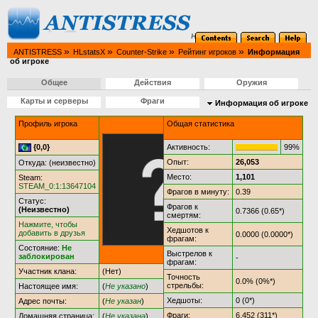
»
»
»
»
ANTISTRESS
HLstatsX
Counter-Strike
Рейтинг игроков
Информация
об игроке
Общее
Действия
Оружия
Карты и серверы
Фраги
Информация об игроке
Профиль игрока
Общая статистика
{0,0}
Активность:
99%
Опыт:
26,053
Откуда: (неизвестно)
Место:
1,101
Steam:
STEAM_0:1:13647104
Фрагов в минуту:
0.39
Статус:
Фрагов к
(Неизвестно)
0.7366 (0.65*)
смертям:
Нажмите, чтобы
Хедшотов к
добавить в друзья
0.0000 (0.0000*)
фрагам:
Состояние:
Не
Выстрелов к
заблокирован
-
фрагам:
Участник клана:
(Нет)
Точность
0.0% (0%*)
стрельбы:
Настоящее имя:
(
Не указано
)
Хедшоты:
0 (0*)
Адрес почты:
(
Не указан
)
Фраги:
6,452 (311*)
Домашняя страница:
(
Не указана
)