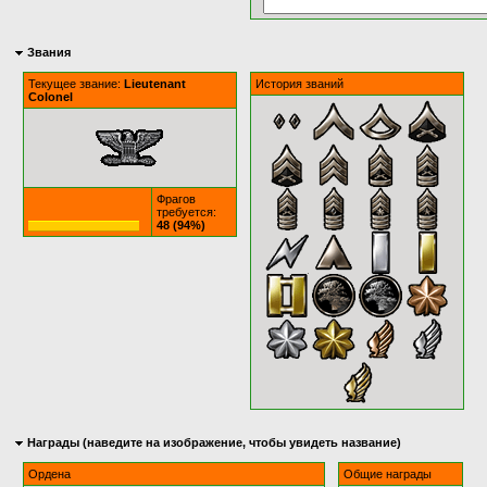
Звания
Текущее звание:
Lieutenant
История званий
Colonel
Фрагов
требуется:
48 (94%)
Награды (наведите на изображение, чтобы увидеть название)
Ордена
Общие награды