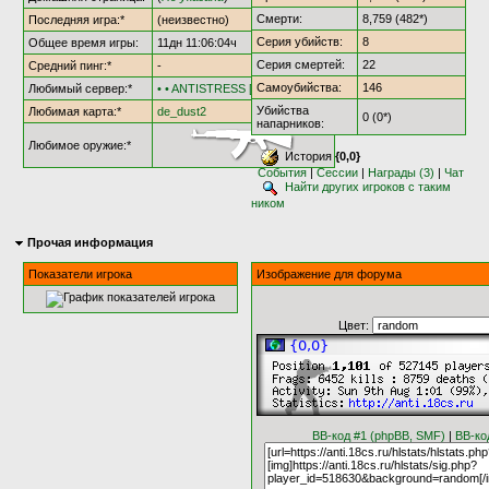
Смерти:
8,759 (482*)
Последняя игра:*
(неизвестно)
Серия убийств:
8
Общее время игры:
11дн 11:06:04ч
Серия смертей:
22
Средний пинг:*
-
Самоубийства:
146
Любимый сервер:*
• • ANTISTRESS [†AS18†] • •
Убийства
Любимая карта:*
de_dust2
0 (0*)
напарников:
Любимое оружие:*
История
{0,0}
События
|
Сессии
|
Награды (3)
|
Чат
Найти других игроков с таким
ником
Прочая информация
Показатели игрока
Изображение для форума
Цвет:
BB-код #1 (phpBB, SMF)
|
BB-ко