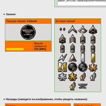
Звания
Текущее звание:
Colonel
История званий
Фрагов
требуется:
243 (68%)
Награды (наведите на изображение, чтобы увидеть название)