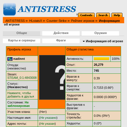
»
»
»
»
ANTISTRESS
HLstatsX
Counter-Strike
Рейтинг игроков
Информация
об игроке
Общее
Действия
Оружия
Карты и серверы
Фраги
Информация об игроке
Профиль игрока
Общая статистика
nadinnt
Активность:
100%
Опыт:
26,279
Откуда:
(неизвестно)
Место:
745
Steam:
Фрагов в
STEAM_0:1:4843008
0.39
минуту:
Статус:
Фрагов к
(Неизвестно)
0.7153 (0.66*)
смертям:
Нажмите, чтобы
Хедшотов к
добавить в друзья
0.0000 (0.0000*)
фрагам:
Состояние:
Не
Выстрелов к
заблокирован
-
фрагам:
Участник клана:
(Нет)
Точность
0.0% (0%*)
стрельбы:
Настоящее имя:
(
Не указано
)
Хедшоты:
0 (0*)
Адрес почты:
(
Не указан
)