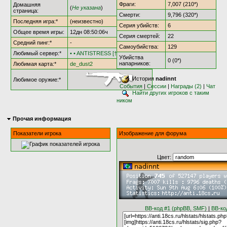
Фраги:
7,007 (210*)
Домашняя
(
Не указана
)
страница:
Смерти:
9,796 (320*)
Последняя игра:*
(неизвестно)
Серия убийств:
6
Общее время игры:
12дн 08:50:06ч
Серия смертей:
22
Средний пинг:*
-
Самоубийства:
129
Любимый сервер:*
• • ANTISTRESS [†AS18†] • •
Убийства
0 (0*)
напарников:
Любимая карта:*
de_dust2
История
nadinnt
Любимое оружие:*
События
|
Сессии
|
Награды (2)
|
Чат
Найти других игроков с таким
ником
Прочая информация
Показатели игрока
Изображение для форума
Цвет:
BB-код #1 (phpBB, SMF)
|
BB-ко