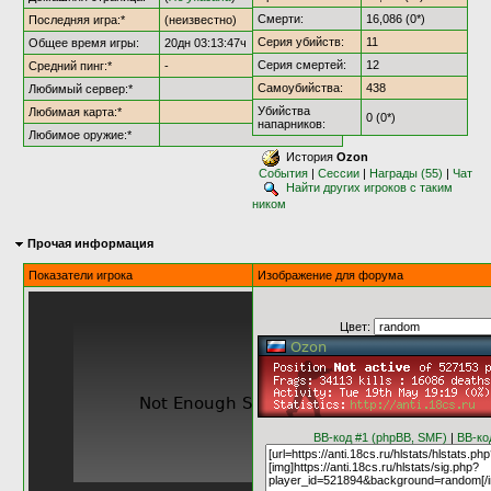
Смерти:
16,086 (0*)
Последняя игра:*
(неизвестно)
Серия убийств:
11
Общее время игры:
20дн 03:13:47ч
Серия смертей:
12
Средний пинг:*
-
Самоубийства:
438
Любимый сервер:*
Убийства
Любимая карта:*
0 (0*)
напарников:
Любимое оружие:*
История
Ozon
События
|
Сессии
|
Награды (55)
|
Чат
Найти других игроков с таким
ником
Прочая информация
Показатели игрока
Изображение для форума
Цвет:
BB-код #1 (phpBB, SMF)
|
BB-ко