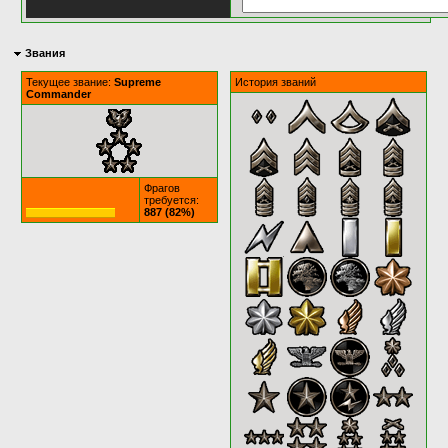
Звания
Текущее звание:
Supreme
История званий
Commander
Фрагов
требуется:
887 (82%)