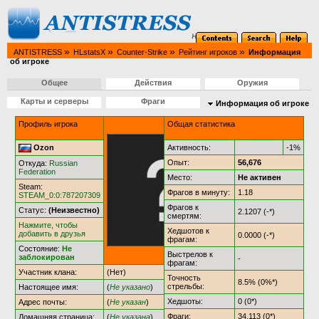
»
»
»
»
ANTISTRESS
HLstatsX
Counter-Strike
Рейтинг игроков
Информация
об игроке
Общее
Действия
Оружия
Карты и серверы
Фраги
Информация об игроке
Профиль игрока
Общая статистика
Ozon
Активность:
-1%
Опыт:
56,676
Откуда:
Russian
Federation
Место:
Не активен
Steam:
Фрагов в минуту:
1.18
STEAM_0:0:787207309
Фрагов к
Статус:
(Неизвестно)
2.1207 (-*)
смертям:
Нажмите, чтобы
Хедшотов к
добавить в друзья
0.0000 (-*)
фрагам:
Состояние:
Не
Выстрелов к
заблокирован
-
фрагам:
Участник клана:
(Нет)
Точность
8.5% (0%*)
стрельбы:
Настоящее имя:
(
Не указано
)
Хедшоты:
0 (0*)
Адрес почты:
(
Не указан
)
Фраги:
34,113 (0*)
Домашняя страница:
(
Не указана
)