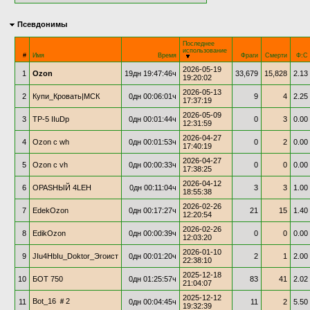
Псевдонимы
Последнее
использование
#
Имя
Время
Фраги
Смерти
Ф:С
2026-05-19
1
Ozon
19дн 19:47:46ч
33,679
15,828
2.13
19:20:02
2026-05-13
2
Купи_Кровать|МСК
0дн 00:06:01ч
9
4
2.25
17:37:19
2026-05-09
3
TP-5 IIuDр
0дн 00:01:44ч
0
3
0.00
12:31:59
2026-04-27
4
Ozon c wh
0дн 00:01:53ч
0
2
0.00
17:40:19
2026-04-27
5
Ozon c vh
0дн 00:00:33ч
0
0
0.00
17:38:25
2026-04-12
6
OPASНЫЙ 4LEH
0дн 00:11:04ч
3
3
1.00
18:55:38
2026-02-26
7
EdekOzon
0дн 00:17:27ч
21
15
1.40
12:20:54
2026-02-26
8
EdikOzon
0дн 00:00:39ч
0
0
0.00
12:03:20
2026-01-10
9
JIu4HbIu_Doktor_Эгоист
0дн 00:01:20ч
2
1
2.00
22:38:10
2025-12-18
10
БОТ 750
0дн 01:25:57ч
83
41
2.02
21:04:07
2025-12-12
Bot_16 ＃2
11
0дн 00:04:45ч
11
2
5.50
19:32:39