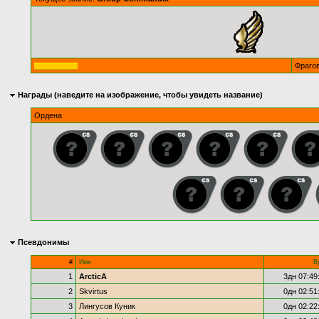
Фраго
Награды (наведите на изображение, чтобы увидеть название)
Ордена
Псевдонимы
#
Имя
В
1
ArcticA
3дн 07:49
2
Skvirtus
0дн 02:51
3
Лингусов Куник
0дн 02:22