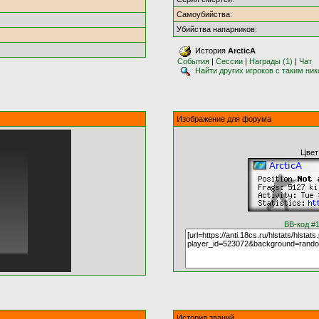
Самоубийства:
Убийства напарников:
История
ArcticA
События
|
Сессии
|
Награды (1)
|
Чат
Найти других игроков с таким ни
Изображение для форума
Цвет
BB-код #
История званий