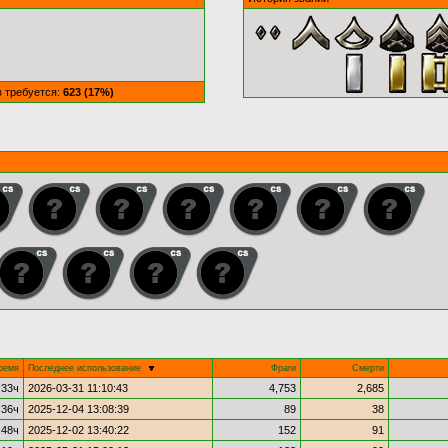
в требуется:
623 (17%)
ремя
Последнее использование
Фраги
Смерти
:33ч
2026-03-31 11:10:43
4,753
2,685
:36ч
2025-12-04 13:08:39
89
38
:48ч
2025-12-02 13:40:22
152
91