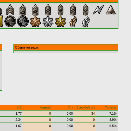
Общие награды
Ф:С
Хедшоты
Х:Ф
Самоубийства
Точность
1.77
0
0.00
34
7.1%
2.34
0
0.00
0
8.9%
1.67
0
0.00
0
9.5%