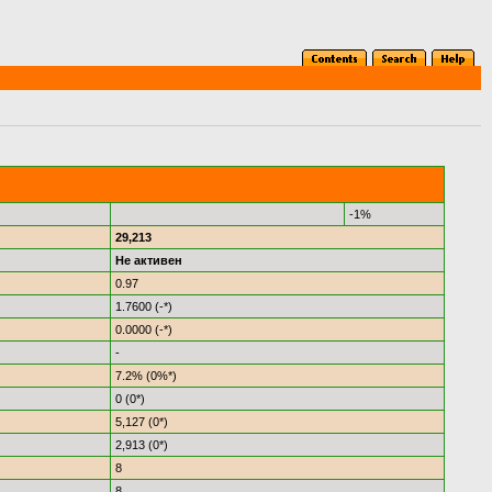
-1%
29,213
Не активен
0.97
1.7600 (-*)
0.0000 (-*)
-
7.2% (0%*)
0 (0*)
5,127 (0*)
2,913 (0*)
8
8