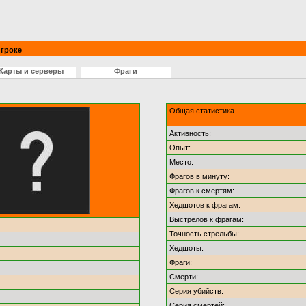
гроке
Карты и серверы
Фраги
Общая статистика
Активность:
Опыт:
Место:
Фрагов в минуту:
Фрагов к смертям:
Хедшотов к фрагам:
Выстрелов к фрагам:
Точность стрельбы:
Хедшоты:
Фраги:
Смерти:
Серия убийств:
Серия смертей: