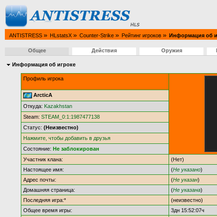
»
»
»
»
ANTISTRESS
HLstatsX
Counter-Strike
Рейтинг игроков
Информация об и
Общее
Действия
Оружия
Информация об игроке
Профиль игрока
ArcticA
Откуда:
Kazakhstan
Steam:
STEAM_0:1:1987477138
Статус:
(Неизвестно)
Нажмите, чтобы добавить в друзья
Состояние:
Не заблокирован
Участник клана:
(Нет)
Настоящее имя:
(
Не указано
)
Адрес почты:
(
Не указан
)
Домашняя страница:
(
Не указана
)
Последняя игра:*
(неизвестно)
Общее время игры:
3дн 15:52:07ч