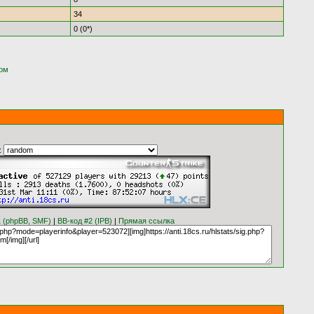
34
0 (0*)
ком
:
1 (phpBB, SMF)
|
BB-код #2 (IPB)
|
Прямая ссылка