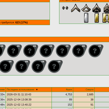
в требуется:
623 (17%)
ремя
Последнее использование
Фраги
Смерти
:33ч
2026-03-31 11:10:43
4,753
2,685
:36ч
2025-12-04 13:08:39
89
38
:48ч
2025-12-02 13:40:22
152
91