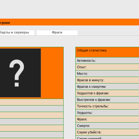
гроке
Карты и серверы
Фраги
Общая статистика
Активность:
Опыт:
Место:
Фрагов в минуту:
Фрагов к смертям:
Хедшотов к фрагам:
Выстрелов к фрагам:
Точность стрельбы:
Хедшоты:
Фраги:
Смерти:
Серия убийств:
Серия смертей: