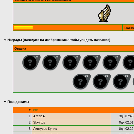
Фраго
Награды (наведите на изображение, чтобы увидеть название)
Ордена
Псевдонимы
#
Имя
В
1
ArcticA
3дн 07:49
2
Skvirtus
0дн 02:51
3
Лингусов Куник
0дн 02:22