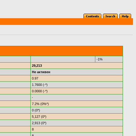
-1%
29,213
Не активен
0.97
1.7600 (-*)
0.0000 (-*)
-
7.2% (0%*)
0 (0*)
5,127 (0*)
2,913 (0*)
8
8