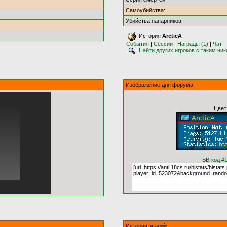
Самоубийства:
Убийства напарников:
История
ArcticA
События
|
Сессии
|
Награды (1)
|
Чат
Найти других игроков с таким ни
Изображение для форума
Цвет
BB-код #
История званий