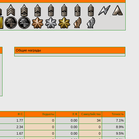
Общие награды
Ф:С
Хедшоты
Х:Ф
Самоубийства
Точность
1.77
0
0.00
34
7.1%
2.34
0
0.00
0
8.9%
1.67
0
0.00
0
9.5%