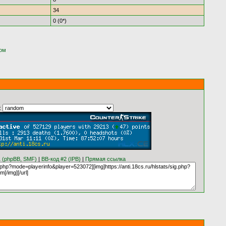
34
0 (0*)
ком
:
1 (phpBB, SMF)
|
BB-код #2 (IPB)
|
Прямая ссылка