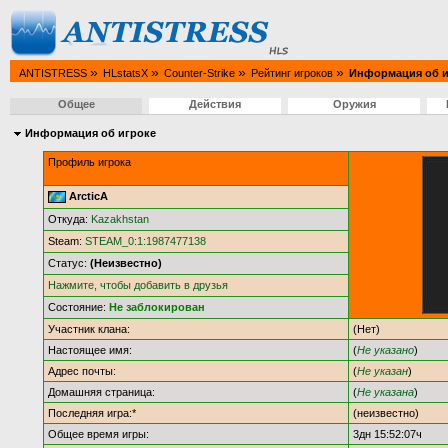
»
»
»
»
ANTISTRESS
HLstatsX
Counter-Strike
Рейтинг игроков
Информация об и
Общее
Действия
Оружия
Информация об игроке
Профиль игрока
ArcticA
Откуда:
Kazakhstan
Steam:
STEAM_0:1:1987477138
Статус:
(Неизвестно)
Нажмите, чтобы добавить в друзья
Состояние:
Не заблокирован
Участник клана:
(Нет)
Настоящее имя:
(
Не указано
)
Адрес почты:
(
Не указан
)
Домашняя страница:
(
Не указана
)
Последняя игра:*
(неизвестно)
Общее время игры:
3дн 15:52:07ч