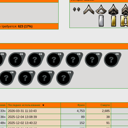
в требуется:
623 (17%)
ремя
Последнее использование
Фраги
Смерти
:33ч
2026-03-31 11:10:43
4,753
2,685
:36ч
2025-12-04 13:08:39
89
38
:48ч
2025-12-02 13:40:22
152
91