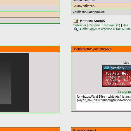
Самоубийства:
Убийства напарников:
История
ArcticA
События
|
Сессии
|
Награды (1)
|
Чат
Найти других игроков с таким ни
Изображение для форума
Цвет
BB-код #
История званий