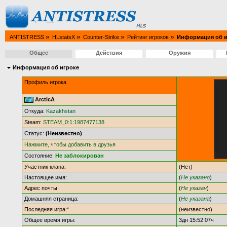
»
»
»
»
ANTISTRESS
HLstatsX
Counter-Strike
Рейтинг игроков
Информация об и
Общее
Действия
Оружия
Информация об игроке
Профиль игрока
ArcticA
Откуда:
Kazakhstan
Steam:
STEAM_0:1:1987477138
Статус:
(Неизвестно)
Нажмите, чтобы добавить в друзья
Состояние:
Не заблокирован
Участник клана:
(Нет)
Настоящее имя:
(
Не указано
)
Адрес почты:
(
Не указан
)
Домашняя страница:
(
Не указана
)
Последняя игра:*
(неизвестно)
Общее время игры:
3дн 15:52:07ч