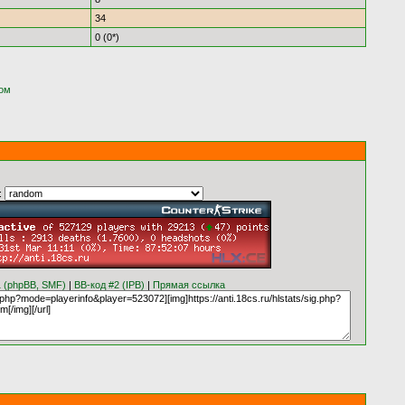
34
0 (0*)
ком
:
1 (phpBB, SMF)
|
BB-код #2 (IPB)
|
Прямая ссылка