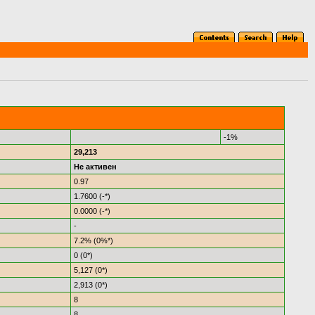
-1%
29,213
Не активен
0.97
1.7600 (-*)
0.0000 (-*)
-
7.2% (0%*)
0 (0*)
5,127 (0*)
2,913 (0*)
8
8