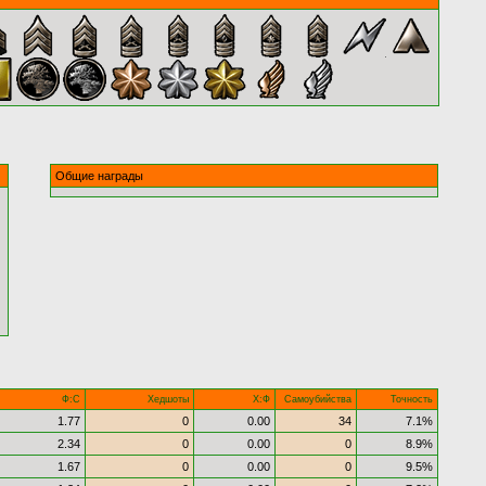
Общие награды
Ф:С
Хедшоты
Х:Ф
Самоубийства
Точность
1.77
0
0.00
34
7.1%
2.34
0
0.00
0
8.9%
1.67
0
0.00
0
9.5%