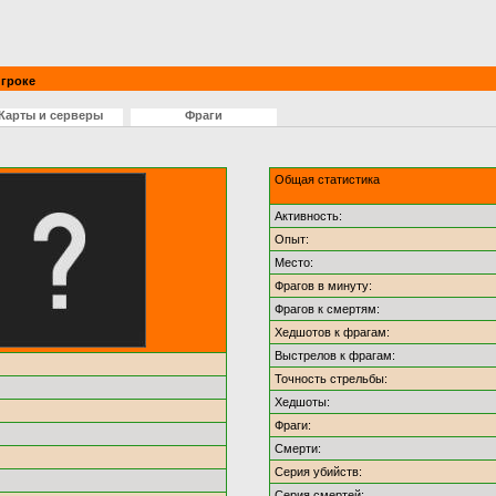
гроке
Карты и серверы
Фраги
Общая статистика
Активность:
Опыт:
Место:
Фрагов в минуту:
Фрагов к смертям:
Хедшотов к фрагам:
Выстрелов к фрагам:
Точность стрельбы:
Хедшоты:
Фраги:
Смерти:
Серия убийств:
Серия смертей: