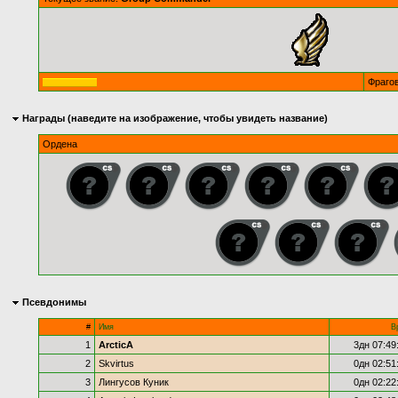
Фраго
Награды (наведите на изображение, чтобы увидеть название)
Ордена
Псевдонимы
#
Имя
В
1
ArcticA
3дн 07:49
2
Skvirtus
0дн 02:51
3
Лингусов Куник
0дн 02:22