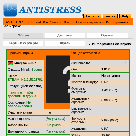
»
»
»
»
ANTISTRESS
HLstatsX
Counter-Strike
Рейтинг игроков
Информация
об игроке
Общее
Действия
Оружия
Карты и серверы
Фраги
Информация об игроке
Профиль игрока
Общая статистика
Махрос 52rus
Активность:
-1%
Опыт:
1,017
Откуда: Minsk,
Belarus
Место:
Не активен
Steam:
STEAM_0:1:215123792
Фрагов в минуту:
0.62
Статус:
(Неизвестно)
Фрагов к
1.4286 (-*)
смертям:
Нажмите, чтобы
добавить в друзья
Хедшотов к
0.0000 (-*)
фрагам:
Состояние:
Не
заблокирован
Выстрелов к
-
фрагам:
Участник клана:
(Нет)
Точность
Настоящее имя:
(
Не указано
)
2.8% (0%*)
стрельбы:
Адрес почты:
(
Не указан
)
Хедшоты:
0 (0*)
Домашняя страница:
(
Не указана
)
Фраги:
10 (0*)