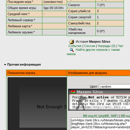
Последняя игра:*
(неизвестно)
Смерти:
7 (0*)
Общее время игры:
0дн 00:16:04ч
Серия убийств:
3
Средний пинг:*
-
Серия смертей:
1
Любимый сервер:*
Самоубийства:
2
Любимая карта:*
Убийства
0 (0*)
Любимое оружие:*
напарников:
История
Махрос 52rus
События
|
Сессии
|
Награды (0)
|
Чат
Найти других игроков с таким
ником
Прочая информация
Показатели игрока
Изображение для форума
Цвет:
BB-код #1 (phpBB, SMF)
|
BB-ко