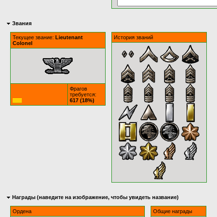
Звания
Текущее звание:
Lieutenant
История званий
Colonel
Фрагов
требуется:
617 (18%)
Награды (наведите на изображение, чтобы увидеть название)
Ордена
Общие награды