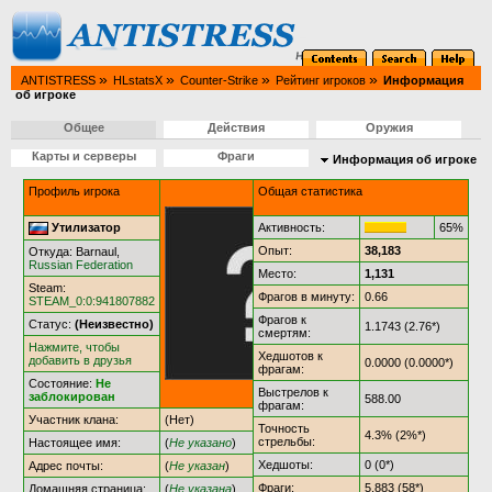
»
»
»
»
ANTISTRESS
HLstatsX
Counter-Strike
Рейтинг игроков
Информация
об игроке
Общее
Действия
Оружия
Карты и серверы
Фраги
Информация об игроке
Профиль игрока
Общая статистика
Утилизатор
Активность:
65%
Опыт:
38,183
Откуда: Barnaul,
Russian Federation
Место:
1,131
Steam:
Фрагов в минуту:
0.66
STEAM_0:0:941807882
Фрагов к
Статус:
(Неизвестно)
1.1743 (2.76*)
смертям:
Нажмите, чтобы
Хедшотов к
добавить в друзья
0.0000 (0.0000*)
фрагам:
Состояние:
Не
Выстрелов к
заблокирован
588.00
фрагам:
Участник клана:
(Нет)
Точность
4.3% (2%*)
стрельбы:
Настоящее имя:
(
Не указано
)
Хедшоты:
0 (0*)
Адрес почты:
(
Не указан
)
Фраги:
5,883 (58*)
Домашняя страница:
(
Не указана
)