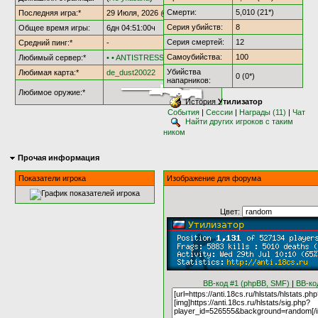
Смерти:
5,010 (21*)
Последняя игра:*
29 Июля, 2026 @ 10:47:04
Серия убийств:
8
Общее время игры:
6дн 04:51:00ч
Серия смертей:
12
Средний пинг:*
-
Самоубийства:
100
Любимый сервер:*
• • ANTISTRESS [†AS18†] • •
Убийства
Любимая карта:*
de_dust20022
0 (0*)
напарников:
Любимое оружие:*
История
Утилизатор
События
|
Сессии
|
Награды (11)
|
Чат
Найти других игроков с таким
ником
Прочая информация
Показатели игрока
Изображение для форума
Цвет:
BB-код #1 (phpBB, SMF)
|
BB-ко