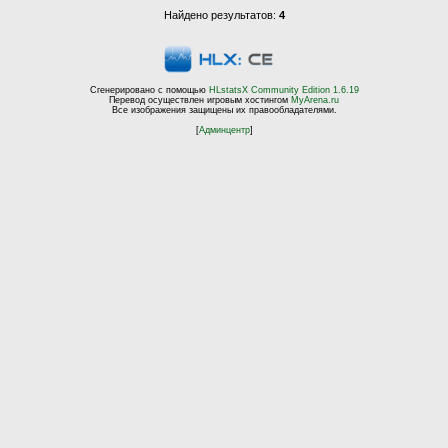
Найдено результатов:
4
Сгенерировано с помощью
HLstatsX Community Edition 1.6.19
Перевод осуществлен игровым хостингом
MyArena.ru
Все изображения защищены их правообладателями.
[
Админцентр
]