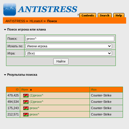
»
»
ANTISTRESS
HLstatsX
Поиск
Поиск игрока или клана
Поиск:
Искать по:
Игра:
Результаты поиска
ID
Игрок
Игра
479,425
(1)proxx^
Counter-Strike
494,534
(1)proxx^
Counter-Strike
175,243
proxx^
Counter-Strike
212,571
proxx^
Counter-Strike